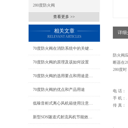
280度防火阀
查看更多 >>
相关文章
详细
RELEVANT ARTICLES
70度防火阀在消防系统中的关键作用？
防火阀
70度防火阀的原理及该如何设置
断器在
280度
70度防火阀的选用要点和用途是怎样的？
70度防火阀的优点和产品用途
电 话：
手 机：.
低噪音柜式离心风机箱使用注意事项
传 真：
新型SDS隧道式射流风机节能效果明显、噪音低
.