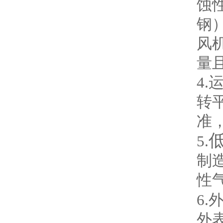
蚀
钢
风
量
4
转
准
5.
制
性
6.
外