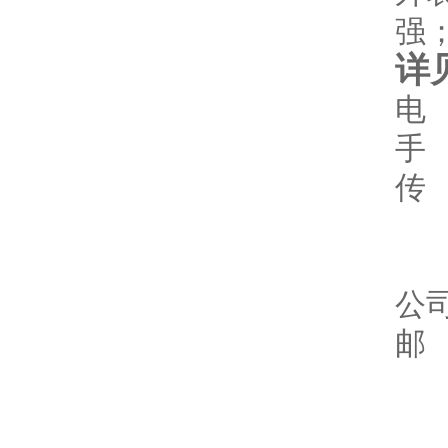
强
详
电
手
传
14
公
邮 