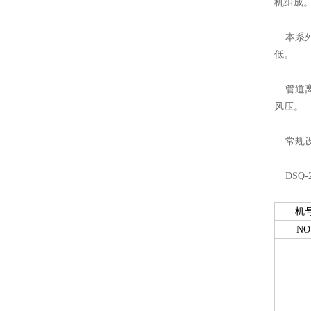
机组成
本系列
低。
管道离
风压。
常规设
DSQ-
机
NO