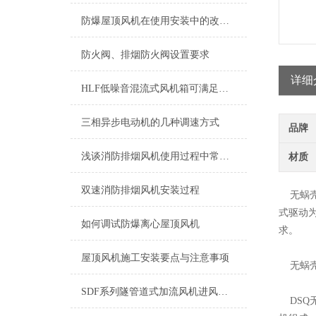
防爆屋顶风机在使用安装中的改进措施
防火阀、排烟防火阀设置要求
详细
HLF低噪音混流式风机箱可满足现代建筑更低噪环保需求
三相异步电动机的几种调速方式
品牌
浅谈消防排烟风机使用过程中常见的故障
材质
双速消防排烟风机安装过程
无蜗壳
式驱动
如何调试防爆离心屋顶风机
求。
屋顶风机施工安装要点与注意事项
无蜗壳
SDF系列隧管道式加流风机进风口加设过滤网，可作净化送风箱用
DSQ